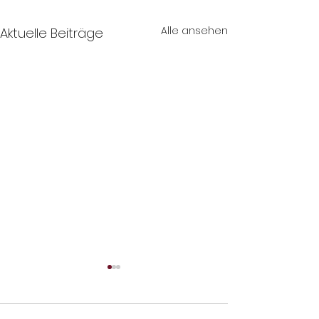
Alle ansehen
Aktuelle Beiträge
Neue Termine o
Kinderschmink W